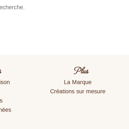
recherche.
s
Plus
ison
La Marque
Créations sur mesure
s
nnées