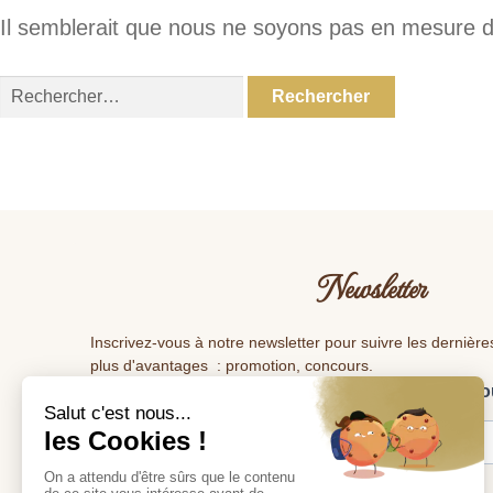
Il semblerait que nous ne soyons pas en mesure d
Rechercher :
Newsletter
Inscrivez-vous à notre newsletter pour suivre les dernière
plus d'avantages : promotion, concours.
Veuillez renseigner votre adresse e-mail pour vo
Tous les deux mois ,vous recevrez les dernières nouveautés.