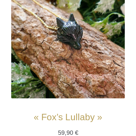
« Fox’s Lullaby »
59,90
€