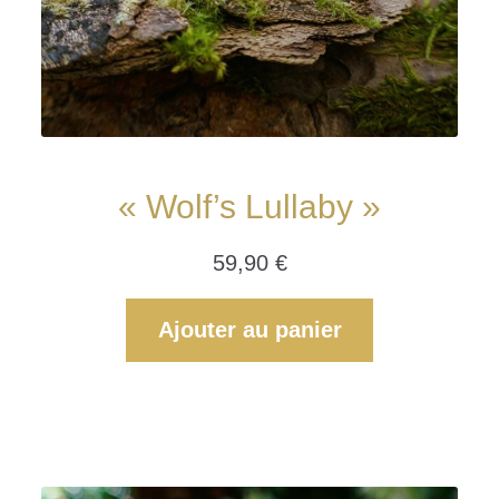
« Wolf’s Lullaby »
59,90
€
Ajouter au panier