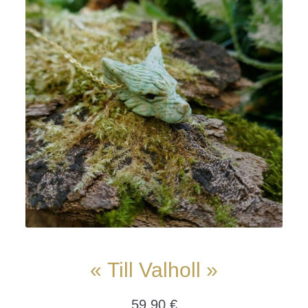
« Till Valholl »
59,90
€