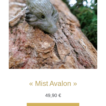
« Mist Avalon »
49,90
€