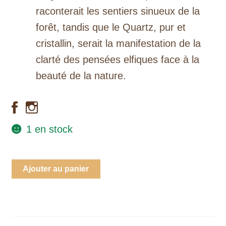
raconterait les sentiers sinueux de la
forêt, tandis que le Quartz, pur et
cristallin, serait la manifestation de la
clarté des pensées elfiques face à la
beauté de la nature.
1 en stock
quantité
Ajouter au panier
de
"Feuille
de
Saturne"