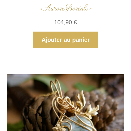
« Aurore Boréale »
104,90
€
Ajouter au panier