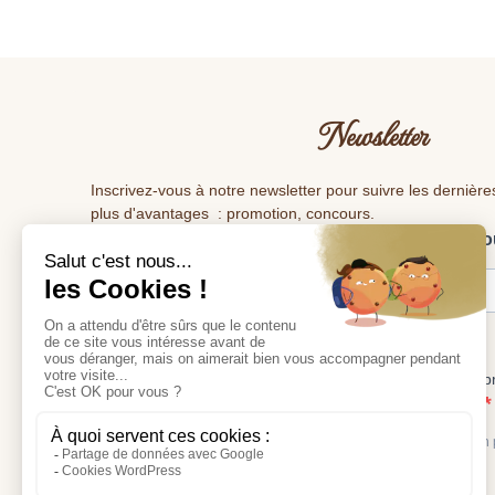
Newsletter
Inscrivez-vous à notre newsletter pour suivre les dernière
plus d'avantages : promotion, concours.
Veuillez renseigner votre adresse e-mail pour vo
Tous les deux mois ,vous recevrez les dernières nouveautés.
J'accepte de recevoir vos e-mails et confirme avoir 
votre politique de confidentialité et mentions légales.
Vous pouvez vous désinscrire à tout moment en cliquant sur le lien
emails.