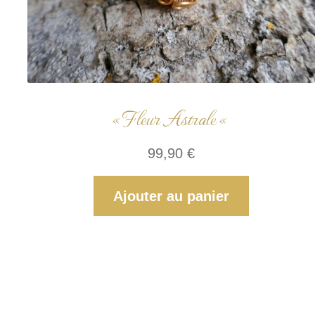
« Fleur Astrale «
99,90
€
Ajouter au panier