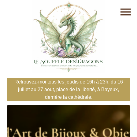
Retrouvez-moi tous les jeudis de 16h à 23h, du 16
juillet au 27 aout, place de la liberté, à Bayeux,
derrière la cathédrale.