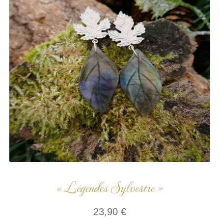
« Légendes Sylvestre »
23,90
€