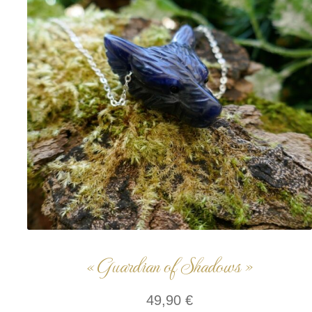
« Guardian of Shadows »
49,90
€