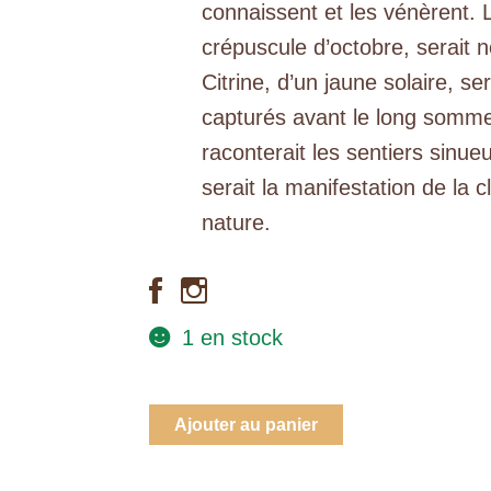
connaissent et les vénèrent. 
crépuscule d’octobre, serait 
Citrine, d’un jaune solaire, se
capturés avant le long sommei
raconterait les sentiers sinueu
serait la manifestation de la 
nature.
1 en stock
quantité
Ajouter au panier
de
"Sentinelle