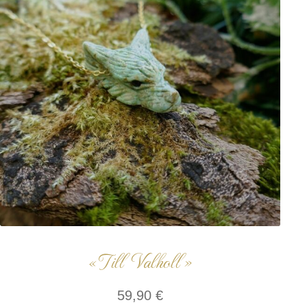
« Till Valholl »
59,90
€