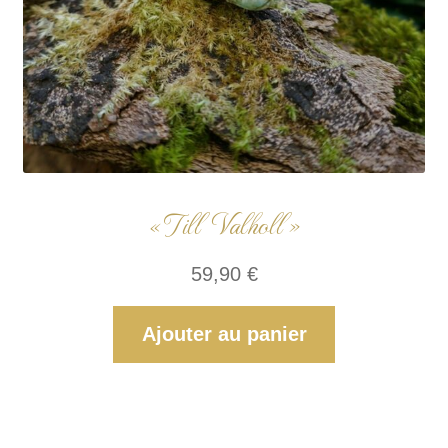
« Till Valholl »
59,90
€
Ajouter au panier