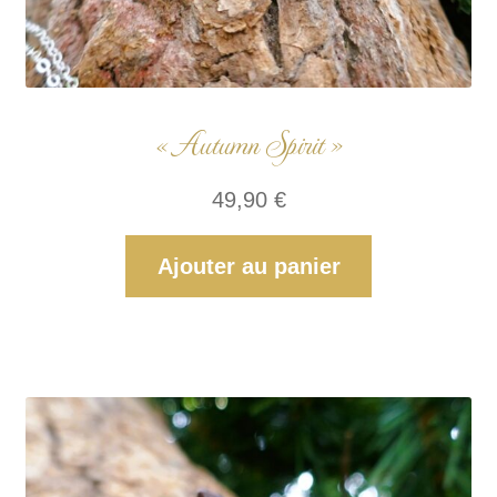
« Autumn Spirit »
49,90
€
Ajouter au panier