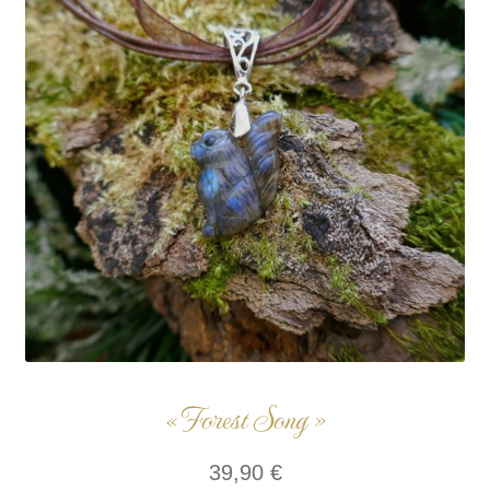
« Forest Song »
39,90
€