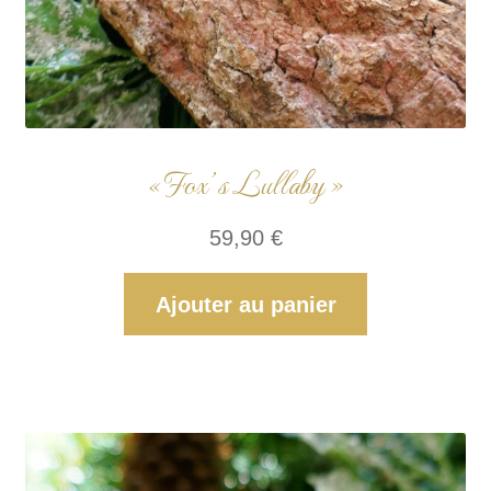
« Fox’s Lullaby »
59,90
€
Ajouter au panier