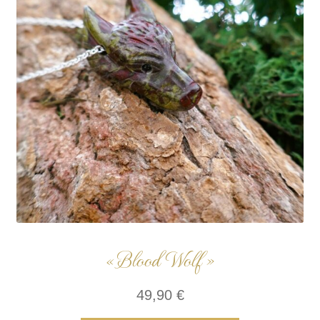
« Blood Wolf »
49,90
€