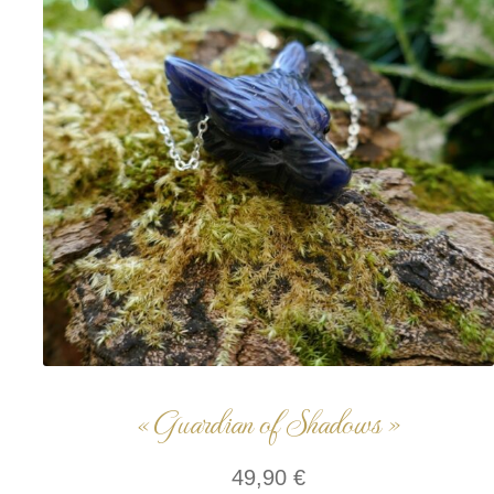
« Guardian of Shadows »
49,90
€