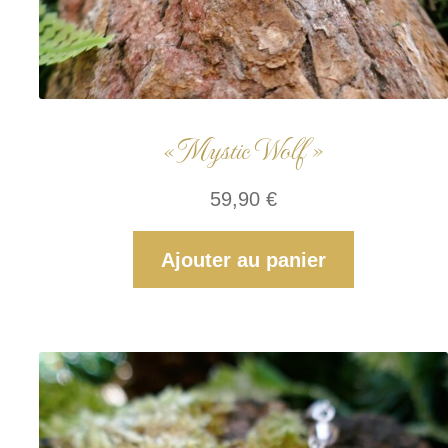
« Mystic Wolf »
59,90
€
Ajouter au panier