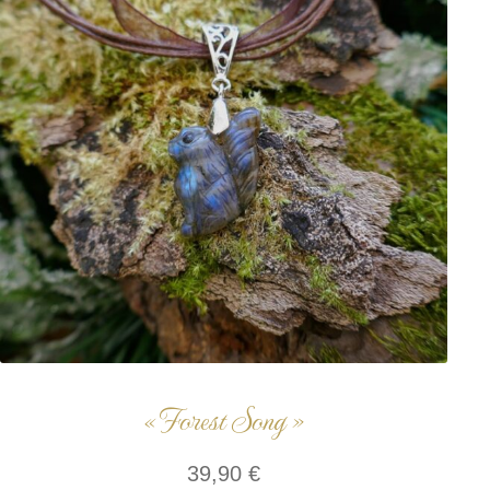
« Forest Song »
39,90
€