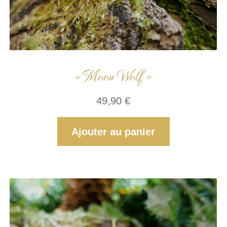
« Moon Wolf »
49,90
€
Ajouter au panier