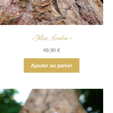
« Mist Avalon »
49,90
€
Ajouter au panier