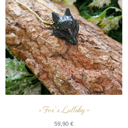
« Fox’s Lullaby »
59,90
€