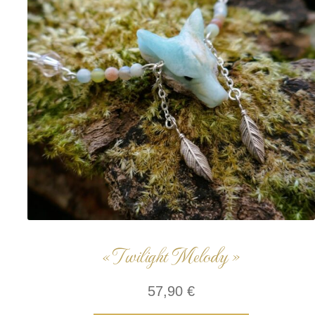
« Twilight Melody »
57,90
€