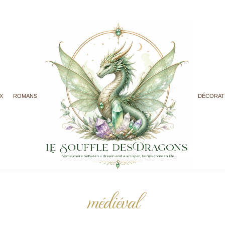
X
ROMANS
DÉCORAT
médiéval