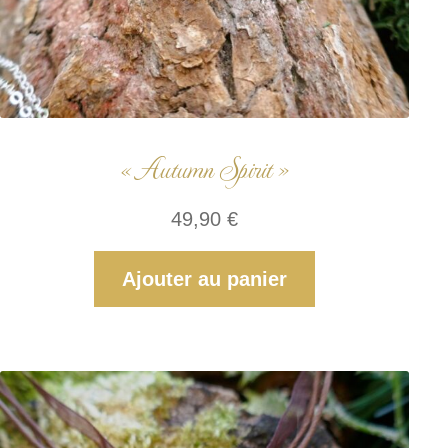
« Autumn Spirit »
49,90
€
Ajouter au panier