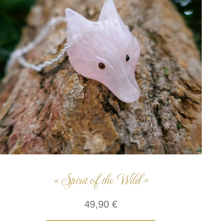
« Spirit of the Wild »
49,90
€