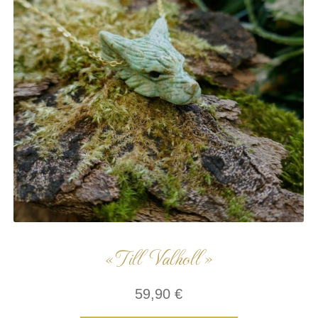
« Till Valholl »
59,90
€